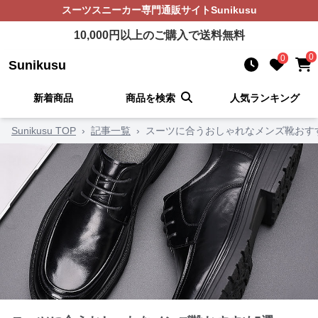
スーツスニーカー
専門通販サイト
Sunikusu
10,000
円以上のご購入で送料無料
0
0
Sunikusu
新着商品
商品を検索
人気ランキング
Sunikusu TOP
›
記事一覧
›
スーツに合うおしゃれなメンズ靴おす