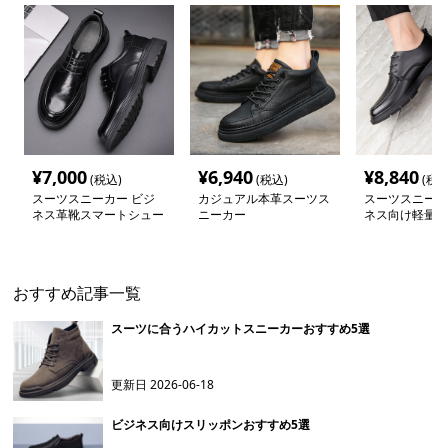
¥
7,000
¥
6,940
¥
8,840
(税込)
(税込)
(税込
スーツスニーカー ビジ
カジュアル本革スーツス
スーツスニーカ
ネス革靴スマートシュー
ニーカー
ネス向け軽量革
ズ
カー
おすすめ記事一覧
スーツに合うハイカットスニーカーおすすめ5選
更新日
2026-06-18
ビジネス向けスリッポンおすすめ5選