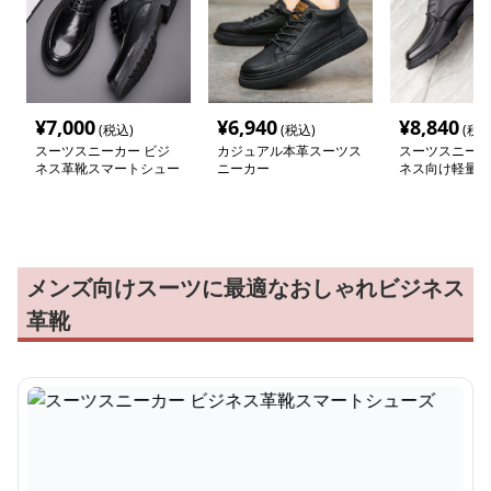
¥
7,000
¥
6,940
¥
8,840
(税込)
(税込)
(税込
スーツスニーカー ビジ
カジュアル本革スーツス
スーツスニーカ
ネス革靴スマートシュー
ニーカー
ネス向け軽量革
ズ
カー
メンズ向けスーツに最適なおしゃれビジネス
革靴