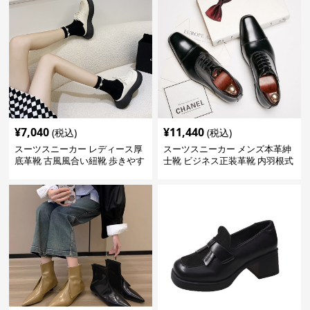
¥
7,040
¥
11,440
(税込)
(税込)
スーツスニーカー レディース厚
スーツスニーカー メンズ本革紳
底革靴 古風風合い紐靴 歩きやす
士靴 ビジネス正装革靴 内羽根式
い春夏用
牛革靴