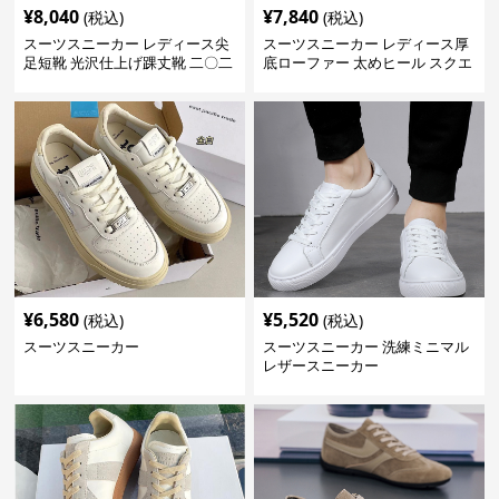
¥
8,040
¥
7,840
(税込)
(税込)
スーツスニーカー レディース尖
スーツスニーカー レディース厚
足短靴 光沢仕上げ踝丈靴 二〇二
底ローファー 太めヒール スクエ
三年新作
アトゥ
¥
6,580
¥
5,520
(税込)
(税込)
スーツスニーカー
スーツスニーカー 洗練ミニマル
レザースニーカー