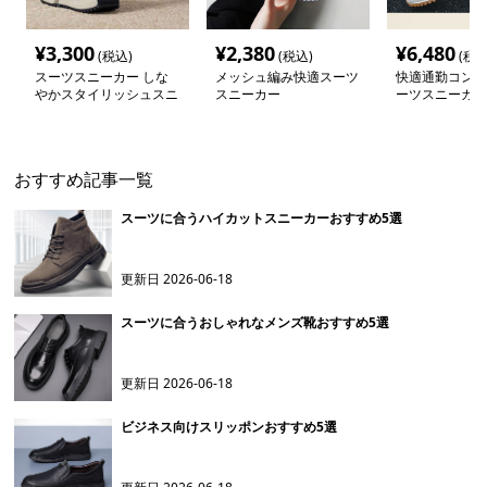
¥
3,300
¥
2,380
¥
6,480
(税込)
(税込)
(税込
スーツスニーカー しな
メッシュ編み快適スーツ
快適通勤コンフ
やかスタイリッシュスニ
スニーカー
ーツスニーカー
ーカー
おすすめ記事一覧
スーツに合うハイカットスニーカーおすすめ5選
更新日
2026-06-18
スーツに合うおしゃれなメンズ靴おすすめ5選
更新日
2026-06-18
ビジネス向けスリッポンおすすめ5選