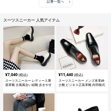
›
記事一覧へ
スーツスニーカー 人気アイテム
¥
7,040
¥
11,440
(税込)
(税込)
スーツスニーカー レディース厚
スーツスニーカー メンズ本革紳
底革靴 古風風合い紐靴 歩きやす
士靴 ビジネス正装革靴 内羽根式
い春夏用
牛革靴