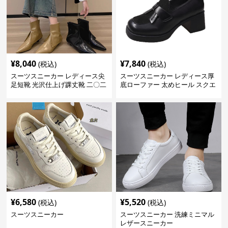
¥
8,040
¥
7,840
(税込)
(税込)
スーツスニーカー レディース尖
スーツスニーカー レディース厚
足短靴 光沢仕上げ踝丈靴 二〇二
底ローファー 太めヒール スクエ
三年新作
アトゥ
¥
6,580
¥
5,520
(税込)
(税込)
スーツスニーカー
スーツスニーカー 洗練ミニマル
レザースニーカー