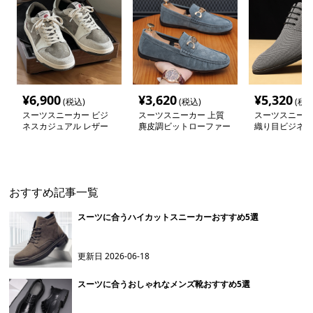
¥
6,900
¥
3,620
¥
5,320
(税込)
(税込)
(税込
スーツスニーカー ビジ
スーツスニーカー 上質
スーツスニーカ
ネスカジュアル レザー
麂皮調ビットローファー
織り目ビジネス
スニーカー
おすすめ記事一覧
スーツに合うハイカットスニーカーおすすめ5選
更新日
2026-06-18
スーツに合うおしゃれなメンズ靴おすすめ5選