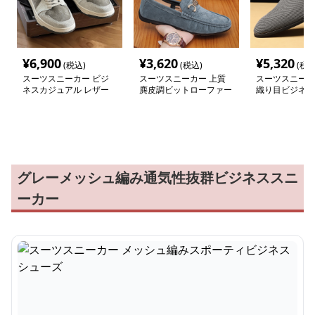
¥
6,900
¥
3,620
¥
5,320
(税込)
(税込)
(税込
スーツスニーカー ビジ
スーツスニーカー 上質
スーツスニーカ
ネスカジュアル レザー
麂皮調ビットローファー
織り目ビジネス
スニーカー
グレーメッシュ編み通気性抜群ビジネススニ
ーカー