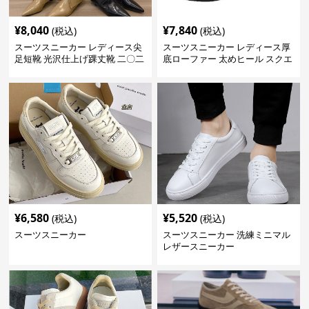
¥
8,040
¥
7,840
(税込)
(税込)
スーツスニーカー レディース尖
スーツスニーカー レディース厚
足短靴 光沢仕上げ踝丈靴 二〇二
底ローファー 太めヒール スクエ
三年新作
アトゥ
¥
6,580
¥
5,520
(税込)
(税込)
スーツスニーカー
スーツスニーカー 洗練ミニマル
レザースニーカー