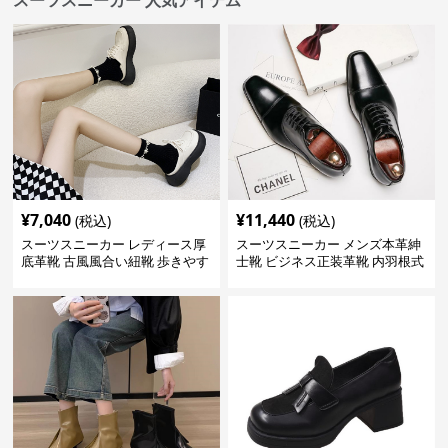
スーツスニーカー 人気アイテム
¥
7,040
¥
11,440
(税込)
(税込)
スーツスニーカー レディース厚
スーツスニーカー メンズ本革紳
底革靴 古風風合い紐靴 歩きやす
士靴 ビジネス正装革靴 内羽根式
い春夏用
牛革靴