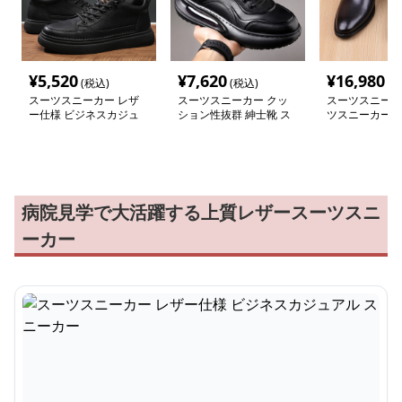
¥
5,520
¥
7,620
¥
16,980
(税込)
(税込)
(税
スーツスニーカー レザ
スーツスニーカー クッ
スーツスニーカ
ー仕様 ビジネスカジュ
ション性抜群 紳士靴 ス
ツスニーカー 
アル スニーカー
ニーカー
質スリッポン
病院見学で大活躍する上質レザースーツスニ
ーカー