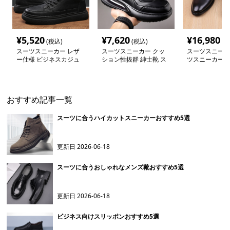
¥
5,520
¥
7,620
¥
16,980
(税込)
(税込)
(税
スーツスニーカー レザ
スーツスニーカー クッ
スーツスニーカ
ー仕様 ビジネスカジュ
ション性抜群 紳士靴 ス
ツスニーカー 
アル スニーカー
ニーカー
質スリッポン
おすすめ記事一覧
スーツに合うハイカットスニーカーおすすめ5選
更新日
2026-06-18
スーツに合うおしゃれなメンズ靴おすすめ5選
更新日
2026-06-18
ビジネス向けスリッポンおすすめ5選