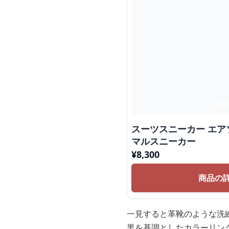
スーツスニーカー エア
マルスニーカー
¥
8,300
商品の
一見すると革靴のような洗
黒を基調としたカラーリン