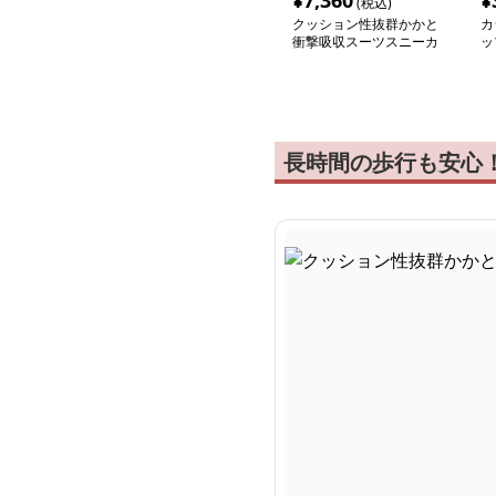
¥
7,360
¥
(税込)
クッション性抜群かかと
カ
衝撃吸収スーツスニーカ
ッ
ー
長時間の歩行も安心