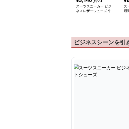
¥
5,140
¥
(税込)
スーツスニーカー ビジ
ス
ネスレザーシューズ 牛
通
革 快適フィット
カ
ビジネスシーンを引