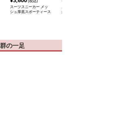
¥
3,600
¥
3,120
¥
3,960
(税込)
(税込)
(税込
スーツスニーカー メッ
スーツスニーカー 軽や
スーツスニーカ
シュ厚底スポーティース
か歩行メッシュスニーカ
クッション軽や
ニーカー
ー
カー
群の一足