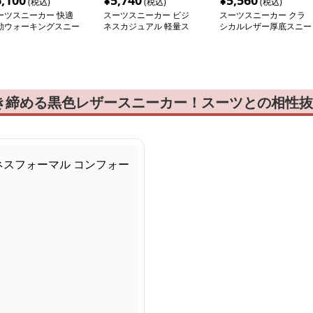
6,100
¥
5,740
¥
5,560
(税込)
(税込)
(税込)
ーツスニーカー 快適
スーツスニーカー ビジ
スーツスニーカー クラ
勤ウォーキングスニー
ネスカジュアル 軽量ス
シカルレザー厚底スニー
ー
ニーカー
カー
き締める黒色レザースニーカー！スーツとの相性抜