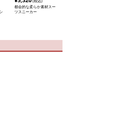
¥
5,320
(税込)
都会的な柔らか素材スー
シ
ツスニーカー