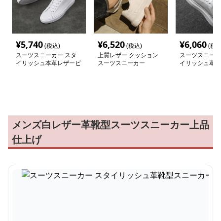
¥
5,740
¥
6,520
¥
6,060
(税込)
(税込)
(税込
スーツスニーカー スタ
上質レザー クッション
スーツスニーカ
イリッシュ本革レザービ
スーツスニーカー
イリッシュ革靴
ジネススニーカー
カー
メンズ白レザー革靴型スーツスニーカー上品
仕上げ