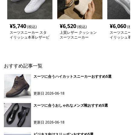
¥
5,740
¥
6,520
¥
6,060
(税込)
(税込)
(税込
スーツスニーカー スタ
上質レザー クッション
スーツスニーカ
イリッシュ本革レザービ
スーツスニーカー
イリッシュ革靴
ジネススニーカー
カー
おすすめ記事一覧
スーツに合うハイカットスニーカーおすすめ5選
更新日
2026-06-18
スーツに合うおしゃれなメンズ靴おすすめ5選
更新日
2026-06-18
ビジネス向けスリッポンおすすめ5選