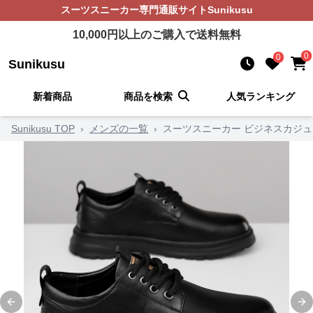
スーツスニーカー
専門通販サイト
Sunikusu
10,000
円以上のご購入で送料無料
0
0
Sunikusu
新着商品
商品を検索
人気ランキング
Sunikusu TOP
›
メンズの一覧
›
スーツスニーカー ビジネスカジュ
Previous slide
Ne