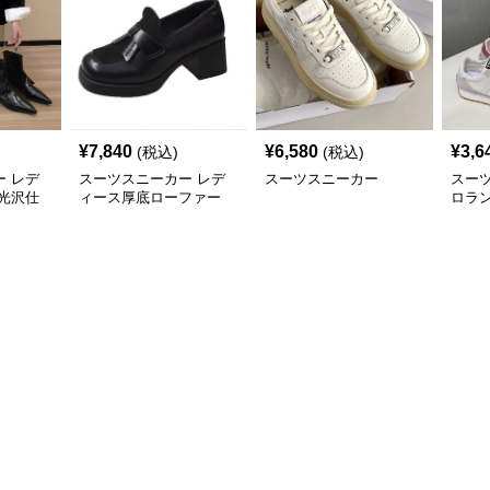
¥
7,840
¥
6,580
¥
3,6
(税込)
(税込)
 レデ
スーツスニーカー レデ
スーツスニーカー
スー
光沢仕
ィース厚底ローファー
ロラ
二三年
太めヒール スクエアト
カー
ゥ