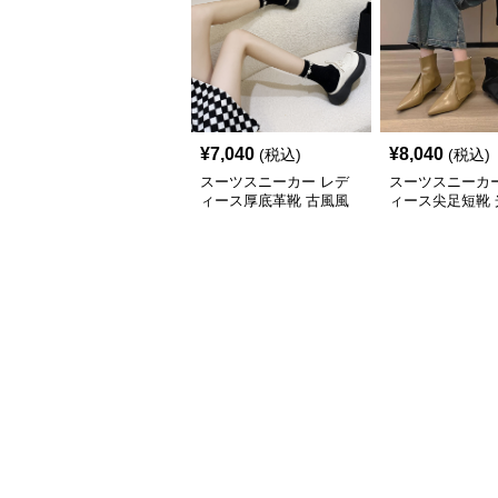
¥
7,040
¥
8,040
(税込)
(税込)
スーツスニーカー レデ
スーツスニーカー
ィース厚底革靴 古風風
ィース尖足短靴 
合い紐靴 歩きやすい春
上げ踝丈靴 二〇
夏用
新作