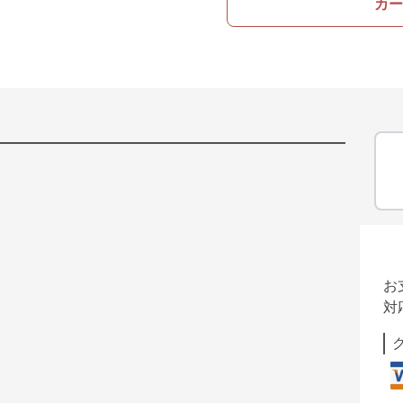
カー
お
対