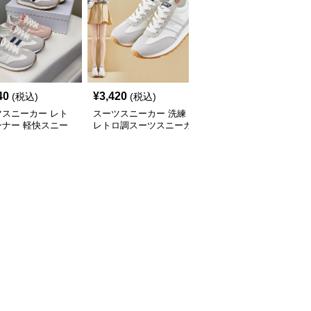
40
¥
3,420
¥
6,280
(税込)
(税込)
(税込)
ツスニーカー レト
スーツスニーカー 洗練
スーツスニーカー 上品
ンナー 軽快スニー
レトロ調スーツスニーカ
スクエアバックル パン
ー
プス