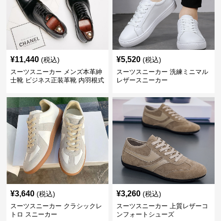
¥
11,440
¥
5,520
(税込)
(税込)
スーツスニーカー メンズ本革紳
スーツスニーカー 洗練ミニマル
士靴 ビジネス正装革靴 内羽根式
レザースニーカー
牛革靴
¥
3,640
¥
3,260
(税込)
(税込)
スーツスニーカー クラシックレ
スーツスニーカー 上質レザーコ
トロ スニーカー
ンフォートシューズ