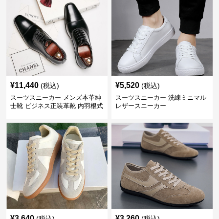
¥
11,440
¥
5,520
(税込)
(税込)
スーツスニーカー メンズ本革紳
スーツスニーカー 洗練ミニマル
士靴 ビジネス正装革靴 内羽根式
レザースニーカー
牛革靴
¥
3,640
¥
3,260
(税込)
(税込)