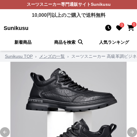
スーツスニーカー
専門通販サイト
Sunikusu
10,000
円以上のご購入で送料無料
0
0
Sunikusu
新着商品
商品を検索
人気ランキング
Sunikusu TOP
›
メンズの一覧
›
スーツスニーカー 高級革調ビジ
Previous slide
Ne