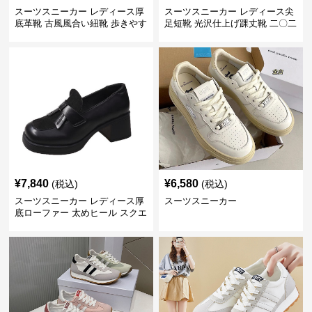
スーツスニーカー レディース厚
スーツスニーカー レディース尖
底革靴 古風風合い紐靴 歩きやす
足短靴 光沢仕上げ踝丈靴 二〇二
い春夏用
三年新作
¥
7,840
¥
6,580
(税込)
(税込)
スーツスニーカー レディース厚
スーツスニーカー
底ローファー 太めヒール スクエ
アトゥ