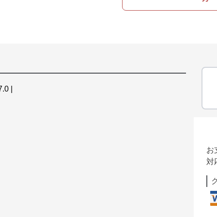
.0 |
お
対