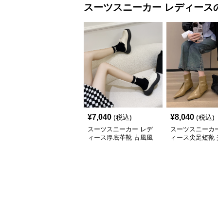
スーツスニーカー
レディース
¥
7,040
¥
8,040
(税込)
(税込)
スーツスニーカー レデ
スーツスニーカー
ィース厚底革靴 古風風
ィース尖足短靴 
合い紐靴 歩きやすい春
上げ踝丈靴 二〇
夏用
新作