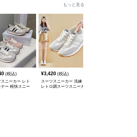
もっと見る
40
¥
3,420
¥
6,280
(税込)
(税込)
(税込)
ツスニーカー レト
スーツスニーカー 洗練
スーツスニーカー 上品
ンナー 軽快スニー
レトロ調スーツスニーカ
スクエアバックル パン
ー
プス