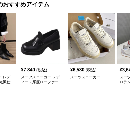
のおすすめアイテム
¥
7,840
¥
6,580
¥
3,6
(税込)
(税込)
 レデ
スーツスニーカー レデ
スーツスニーカー
スー
光沢仕
ィース厚底ローファー
ロラ
二三年
太めヒール スクエアト
カー
ゥ