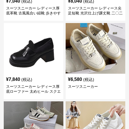
¥
7,040
¥
8,040
(税込)
(税込)
スーツスニーカー レディース厚
スーツスニーカー レディース尖
底革靴 古風風合い紐靴 歩きやす
足短靴 光沢仕上げ踝丈靴 二〇二
い春夏用
三年新作
¥
7,840
¥
6,580
(税込)
(税込)
スーツスニーカー レディース厚
スーツスニーカー
底ローファー 太めヒール スクエ
アトゥ