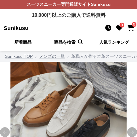
スーツスニーカー
専門通販サイト
Sunikusu
10,000
円以上のご購入で送料無料
0
0
Sunikusu
新着商品
商品を検索
人気ランキング
Sunikusu TOP
›
メンズの一覧
›
革職人が作る本革スーツスニーカ
Previous slide
Ne