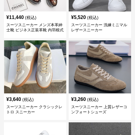
¥
11,440
¥
5,520
(税込)
(税込)
スーツスニーカー メンズ本革紳
スーツスニーカー 洗練ミニマル
士靴 ビジネス正装革靴 内羽根式
レザースニーカー
牛革靴
¥
3,640
¥
3,260
(税込)
(税込)
スーツスニーカー クラシックレ
スーツスニーカー 上質レザーコ
トロ スニーカー
ンフォートシューズ