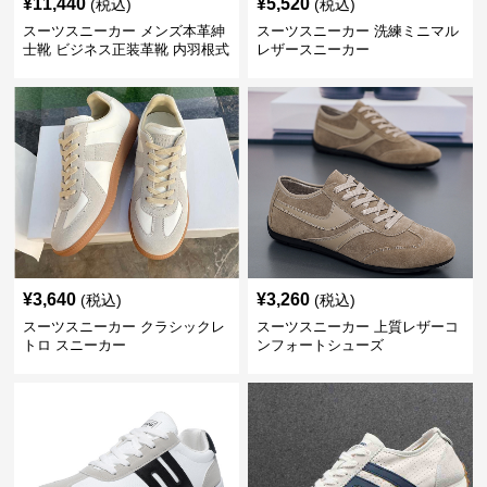
¥
11,440
¥
5,520
(税込)
(税込)
スーツスニーカー メンズ本革紳
スーツスニーカー 洗練ミニマル
士靴 ビジネス正装革靴 内羽根式
レザースニーカー
牛革靴
¥
3,640
¥
3,260
(税込)
(税込)
スーツスニーカー クラシックレ
スーツスニーカー 上質レザーコ
トロ スニーカー
ンフォートシューズ