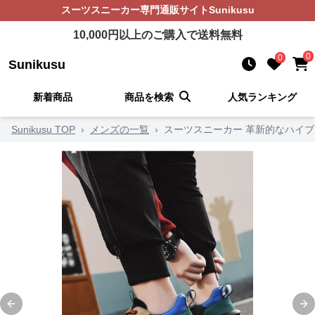
スーツスニーカー
専門通販サイト
Sunikusu
10,000
円以上のご購入で送料無料
0
0
Sunikusu
新着商品
商品を検索
人気ランキング
Sunikusu TOP
›
メンズの一覧
›
スーツスニーカー 革新的なハイ
Previous slide
Ne