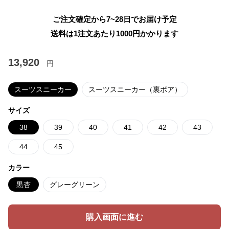
ご注文確定から7~28日でお届け予定
送料は1注文あたり
1000
円かかります
13,920
円
スーツスニーカー
スーツスニーカー（裏ボア）
サイズ
38
39
40
41
42
43
44
45
カラー
黒杏
グレーグリーン
購入画面に進む