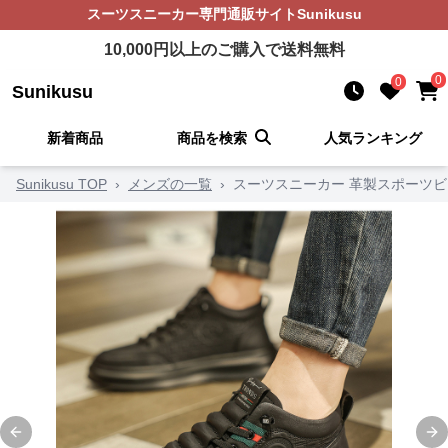
スーツスニーカー
専門通販サイト
Sunikusu
10,000
円以上のご購入で送料無料
0
0
Sunikusu
新着商品
商品を検索
人気ランキング
Sunikusu TOP
›
メンズの一覧
›
スーツスニーカー 革製スポーツ
Previous slide
Ne