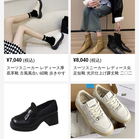
¥
7,040
¥
8,040
(税込)
(税込)
スーツスニーカー レディース厚
スーツスニーカー レディース尖
底革靴 古風風合い紐靴 歩きやす
足短靴 光沢仕上げ踝丈靴 二〇二
い春夏用
三年新作