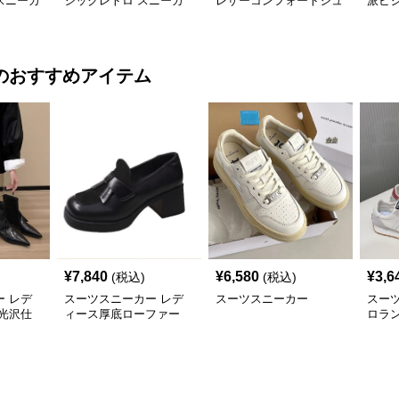
スニーカ
シックレトロ スニーカ
レザーコンフォートシュ
派ビ
ー
ーズ
のおすすめアイテム
¥
7,840
¥
6,580
¥
3,6
(税込)
(税込)
 レデ
スーツスニーカー レデ
スーツスニーカー
スー
光沢仕
ィース厚底ローファー
ロラ
二三年
太めヒール スクエアト
カー
ゥ