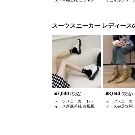
ズ本革紳士靴 ビジネス
ミニマルレザー
正装革靴 内羽根式牛革
ー
靴
スーツスニーカー
レディース
¥
7,040
¥
8,040
(税込)
(税込)
スーツスニーカー レデ
スーツスニーカー
ィース厚底革靴 古風風
ィース尖足短靴 
合い紐靴 歩きやすい春
上げ踝丈靴 二〇
夏用
新作