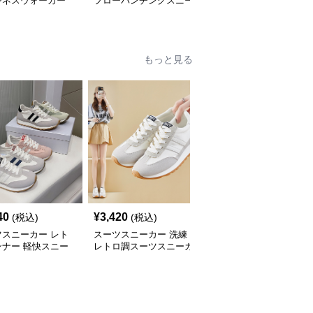
ジネスウォーカー
フローパンチングスニー
派クラシック スニーカ
カー
ー
もっと見る
40
¥
3,420
¥
6,280
(税込)
(税込)
(税込)
ツスニーカー レト
スーツスニーカー 洗練
スーツスニーカー 上品
ンナー 軽快スニー
レトロ調スーツスニーカ
スクエアバックル パン
ー
プス