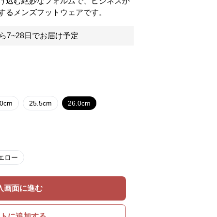
け込む絶妙なフォルムで、ビジネスか
するメンズフットウェアです。
ら7~28日でお届け予定
.0cm
25.5cm
26.0cm
エロー
入画面に進む
トに追加する