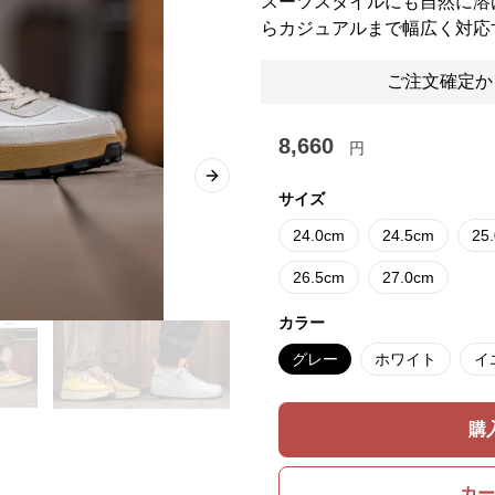
スーツスタイルにも自然に溶
らカジュアルまで幅広く対応
ご注文確定か
8,660
円
Next slide
サイズ
24.0cm
24.5cm
25
26.5cm
27.0cm
カラー
グレー
ホワイト
イ
購
カー