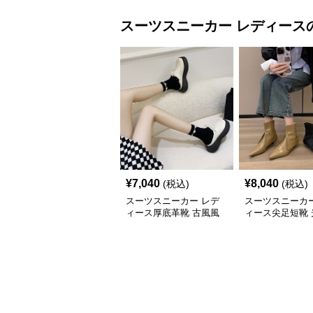
スーツスニーカー
レディース
¥
7,040
¥
8,040
(税込)
(税込)
スーツスニーカー レデ
スーツスニーカー
ィース厚底革靴 古風風
ィース尖足短靴 
合い紐靴 歩きやすい春
上げ踝丈靴 二〇
夏用
新作