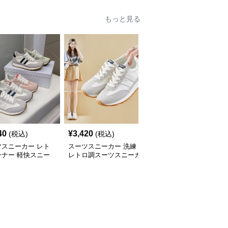
もっと見る
40
¥
3,420
¥
6,280
(税込)
(税込)
(税込)
ツスニーカー レト
スーツスニーカー 洗練
スーツスニーカー 上品
ンナー 軽快スニー
レトロ調スーツスニーカ
スクエアバックル パン
ー
プス