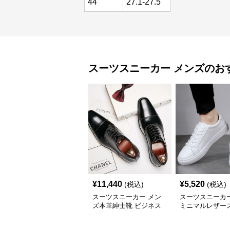
44
27.1-27.5
スーツスニーカー
メンズ
のお
¥
11,440
¥
5,520
(税込)
(税込)
スーツスニーカー メン
スーツスニーカー
ズ本革紳士靴 ビジネス
ミニマルレザー
正装革靴 内羽根式牛革
ー
靴