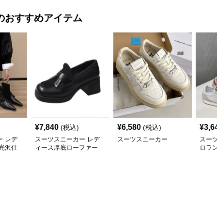
のおすすめアイテム
¥
7,840
¥
6,580
¥
3,6
(税込)
(税込)
 レデ
スーツスニーカー レデ
スーツスニーカー
スー
光沢仕
ィース厚底ローファー
ロラ
二三年
太めヒール スクエアト
カー
ゥ