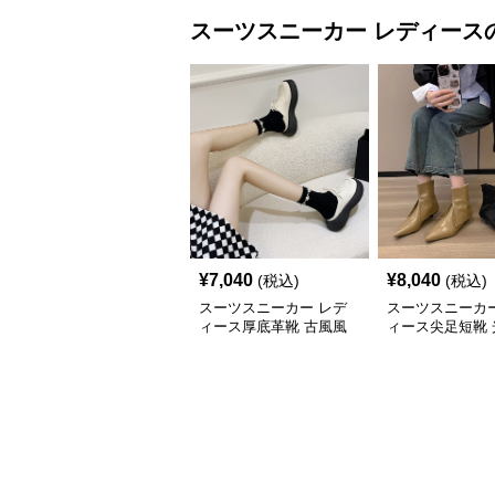
スーツスニーカー
レディース
¥
7,040
¥
8,040
(税込)
(税込)
スーツスニーカー レデ
スーツスニーカー
ィース厚底革靴 古風風
ィース尖足短靴 
合い紐靴 歩きやすい春
上げ踝丈靴 二〇
夏用
新作