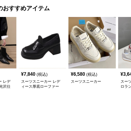
のおすすめアイテム
¥
7,840
¥
6,580
¥
3,6
(税込)
(税込)
 レデ
スーツスニーカー レデ
スーツスニーカー
スー
光沢仕
ィース厚底ローファー
ロラ
二三年
太めヒール スクエアト
カー
ゥ