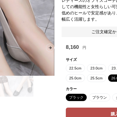
レディースのオフィスコーデ
しての機能性と女性らしい可
低めのヒールで安定感があり
幅広く活躍します。
ご注文確定か
8,160
円
Next slide
サイズ
22.5cm
23.0cm
23
25.0cm
25.5cm
26
カラー
ブラック
ブラウン
購