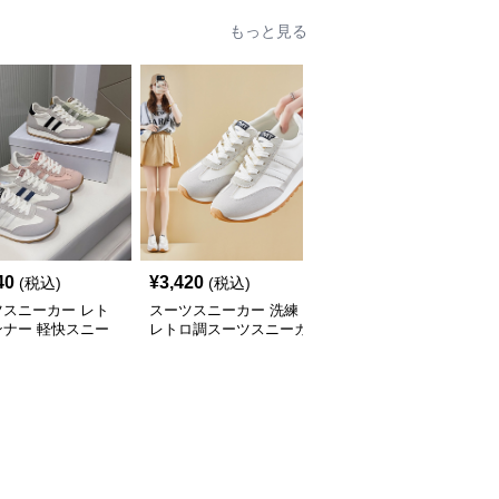
もっと見る
40
¥
3,420
¥
6,280
(税込)
(税込)
(税込)
ツスニーカー レト
スーツスニーカー 洗練
スーツスニーカー 上品
ンナー 軽快スニー
レトロ調スーツスニーカ
スクエアバックル パン
ー
プス