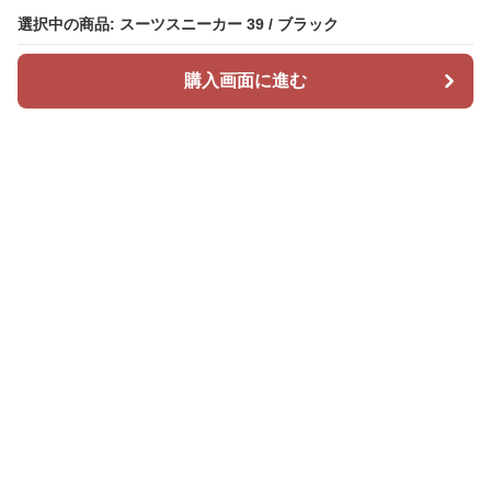
選択中の商品: スーツスニーカー 39 / ブラック
選択中の商品: スーツスニーカー 39 / ブラック
購入画面に進む
購入画面に進む
Sunikusu
について
会社概要
利用規約