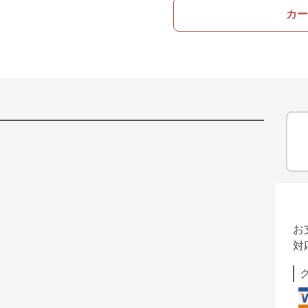
カー
お
対