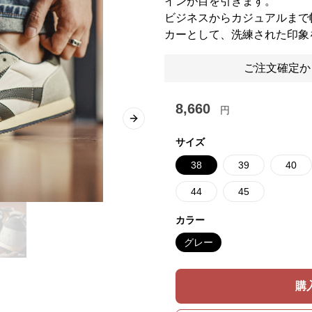
インが目を引きます。
ビジネスからカジュアルまで
カーとして、洗練された印象
ご注文確定か
8,660
円
Next slide
サイズ
38
39
40
44
45
カラー
グレー
購