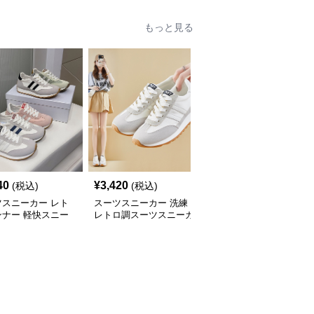
もっと見る
40
¥
3,420
¥
6,280
(税込)
(税込)
(税込)
ツスニーカー レト
スーツスニーカー 洗練
スーツスニーカー 上品
ンナー 軽快スニー
レトロ調スーツスニーカ
スクエアバックル パン
ー
プス