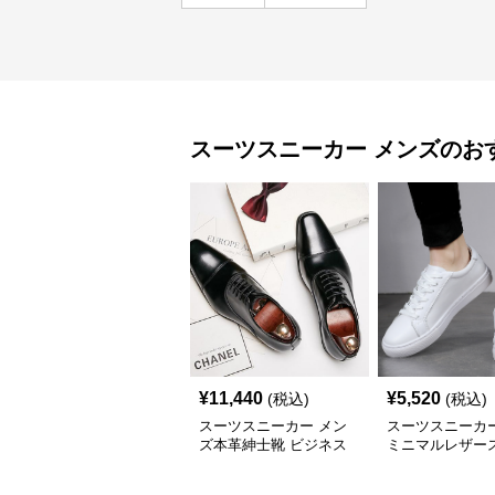
スーツスニーカー
メンズ
のお
¥
11,440
¥
5,520
(税込)
(税込)
スーツスニーカー メン
スーツスニーカー
ズ本革紳士靴 ビジネス
ミニマルレザー
正装革靴 内羽根式牛革
ー
靴