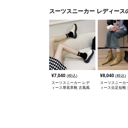
スーツスニーカー
レディース
¥
7,040
¥
8,040
(税込)
(税込)
スーツスニーカー レデ
スーツスニーカー
ィース厚底革靴 古風風
ィース尖足短靴 
合い紐靴 歩きやすい春
上げ踝丈靴 二〇
夏用
新作