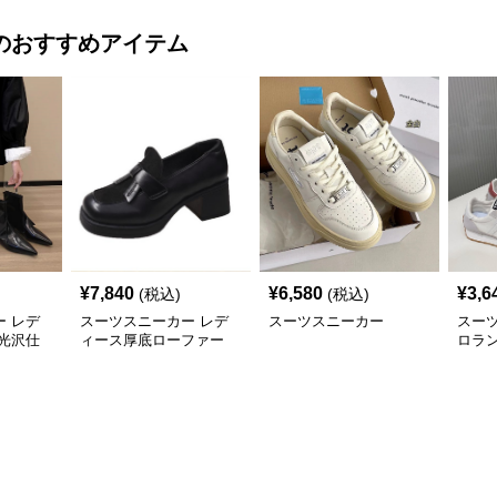
のおすすめアイテム
¥
7,840
¥
6,580
¥
3,6
(税込)
(税込)
 レデ
スーツスニーカー レデ
スーツスニーカー
スー
光沢仕
ィース厚底ローファー
ロラ
二三年
太めヒール スクエアト
カー
ゥ