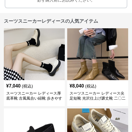
必ず購入前にお読みください。
スーツスニーカーレディースの人気アイテム
¥
7,040
¥
8,040
(税込)
(税込)
スーツスニーカー レディース厚
スーツスニーカー レディース尖
底革靴 古風風合い紐靴 歩きやす
足短靴 光沢仕上げ踝丈靴 二〇二
い春夏用
三年新作