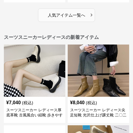
›
人気アイテム一覧へ
スーツスニーカーレディースの新着アイテム
¥
7,040
¥
8,040
(税込)
(税込)
スーツスニーカー レディース厚
スーツスニーカー レディース尖
底革靴 古風風合い紐靴 歩きやす
足短靴 光沢仕上げ踝丈靴 二〇二
い春夏用
三年新作