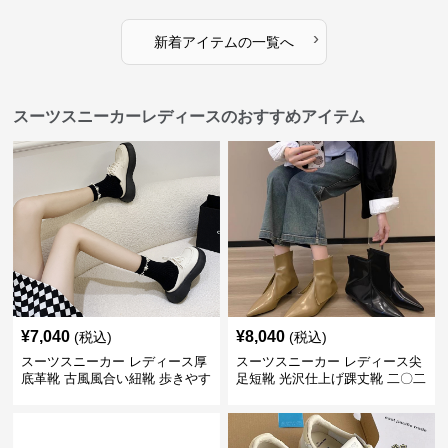
›
新着アイテムの一覧へ
スーツスニーカーレディースのおすすめアイテム
¥
7,040
¥
8,040
(税込)
(税込)
スーツスニーカー レディース厚
スーツスニーカー レディース尖
底革靴 古風風合い紐靴 歩きやす
足短靴 光沢仕上げ踝丈靴 二〇二
い春夏用
三年新作