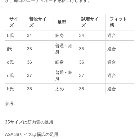
が、毎日のコーディネートを格上げします。
サイ
普段サイ
試着サイ
フィット
足型
ズ
ズ
ズ
感
b氏
34
細身
34
適合
普通～細
j氏
35
35
適合
身
d氏
36
細身
36
適合
普通～細
e氏
37
37
適合
身
h氏
38
太め
38
適合
参考:
35サイズは筋肉質の足用
ASA 38サイズは幅広の足用