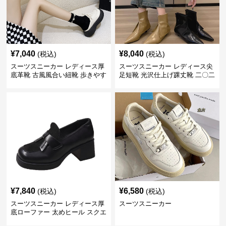
¥
7,040
¥
8,040
(税込)
(税込)
スーツスニーカー レディース厚
スーツスニーカー レディース尖
底革靴 古風風合い紐靴 歩きやす
足短靴 光沢仕上げ踝丈靴 二〇二
い春夏用
三年新作
¥
7,840
¥
6,580
(税込)
(税込)
スーツスニーカー レディース厚
スーツスニーカー
底ローファー 太めヒール スクエ
アトゥ