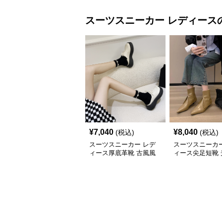
スーツスニーカー
レディース
¥
7,040
¥
8,040
(税込)
(税込)
スーツスニーカー レデ
スーツスニーカー
ィース厚底革靴 古風風
ィース尖足短靴 
合い紐靴 歩きやすい春
上げ踝丈靴 二〇
夏用
新作