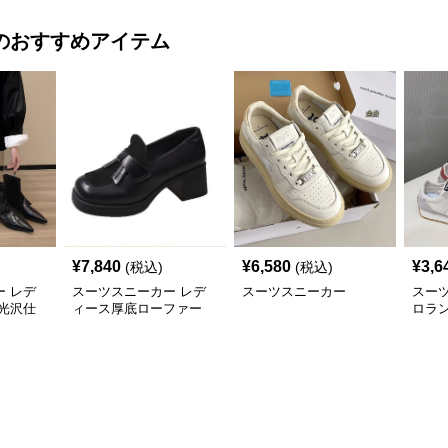
のおすすめアイテム
¥
7,840
¥
6,580
¥
3,6
(税込)
(税込)
 レデ
スーツスニーカー レデ
スーツスニーカー
スー
光沢仕
ィース厚底ローファー
ロラ
二三年
太めヒール スクエアト
カー
ゥ