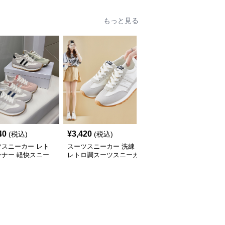
もっと見る
40
¥
3,420
¥
6,280
(税込)
(税込)
(税込)
ツスニーカー レト
スーツスニーカー 洗練
スーツスニーカー 上品
ンナー 軽快スニー
レトロ調スーツスニーカ
スクエアバックル パン
ー
プス