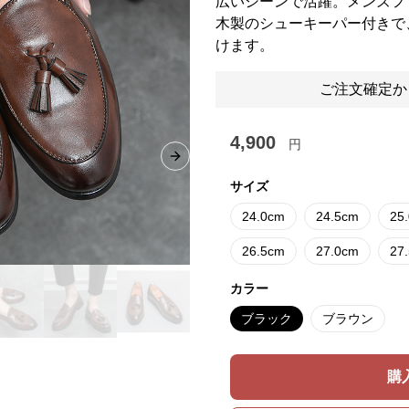
広いシーンで活躍。メンズフ
木製のシューキーパー付きで
けます。
ご注文確定か
4,900
円
Next slide
サイズ
24.0cm
24.5cm
25
26.5cm
27.0cm
27
カラー
ブラック
ブラウン
購