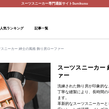
スーツスニーカー
専門通販サイト
Sunikusu
人気ランキング
記事一覧
ツスニーカー 紳士の風格 飾り房ローファー
スーツスニーカー 
ァー
洗練された飾り房が印象的な
丁寧な縫製により、長時間の
ます。
革新的なスーツスニーカーと