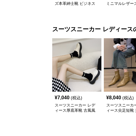
ズ本革紳士靴 ビジネス
ミニマルレザー
正装革靴 内羽根式牛革
ー
靴
スーツスニーカー
レディース
¥
7,040
¥
8,040
(税込)
(税込)
スーツスニーカー レデ
スーツスニーカー
ィース厚底革靴 古風風
ィース尖足短靴 
合い紐靴 歩きやすい春
上げ踝丈靴 二〇
夏用
新作