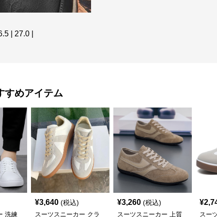
.5 | 27.0 |
すすめアイテム
¥
3,640
¥
3,260
¥
2,7
(税込)
(税込)
 洗練
スーツスニーカー クラ
スーツスニーカー 上質
スー