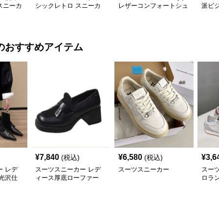
スニーカ
シックレトロ スニーカ
レザーコンフォートシュ
派ビ
ー
ーズ
のおすすめアイテム
¥
7,840
¥
6,580
¥
3,6
(税込)
(税込)
 レデ
スーツスニーカー レデ
スーツスニーカー
スー
光沢仕
ィース厚底ローファー
ロラ
二三年
太めヒール スクエアト
カー
ゥ