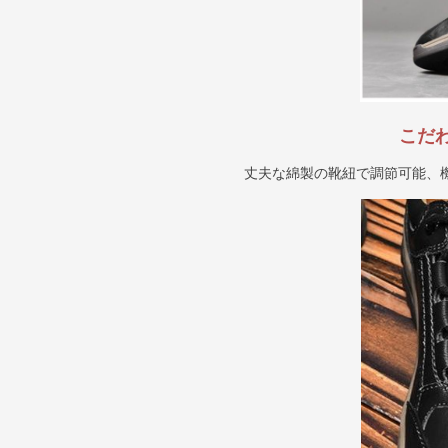
こだ
丈夫な綿製の靴紐で調節可能、