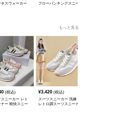
ジネスウォーカー
フローパンチングスニー
派クラシック スニーカ
カー
ー
もっと見る
40
¥
3,420
¥
6,280
(税込)
(税込)
(税込)
ツスニーカー レト
スーツスニーカー 洗練
スーツスニーカー 上品
ンナー 軽快スニー
レトロ調スーツスニーカ
スクエアバックル パン
ー
プス