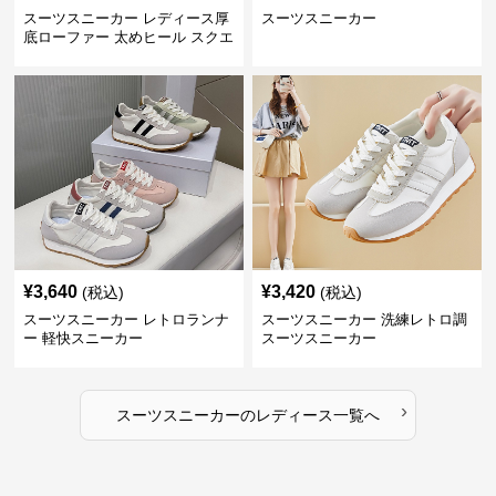
スーツスニーカー レディース厚
スーツスニーカー
底ローファー 太めヒール スクエ
アトゥ
¥
3,640
¥
3,420
(税込)
(税込)
スーツスニーカー レトロランナ
スーツスニーカー 洗練レトロ調
ー 軽快スニーカー
スーツスニーカー
›
スーツスニーカー
の
レディース
一覧へ