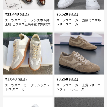
¥
11,440
¥
5,520
(税込)
(税込)
スーツスニーカー メンズ本革紳
スーツスニーカー 洗練ミニマル
士靴 ビジネス正装革靴 内羽根式
レザースニーカー
牛革靴
¥
3,640
¥
3,260
(税込)
(税込)
スーツスニーカー クラシックレ
スーツスニーカー 上質レザーコ
トロ スニーカー
ンフォートシューズ