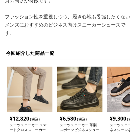
質の高さが特徴です。
ファッション性を重視しつつ、履き心地も妥協したくない
メンズにおすすめのビジネス向けスニーカーシューズで
す。
今回紹介した商品一覧
¥
12,820
¥
6,580
¥
9,300
(税込)
(税込)
(税込
スーツスニーカー スマ
スーツスニーカー 革製
スーツスニーカ
ートクロススニーカー
スポーツビジネスシュー
ネスシーンを演
ズ
適シューズ