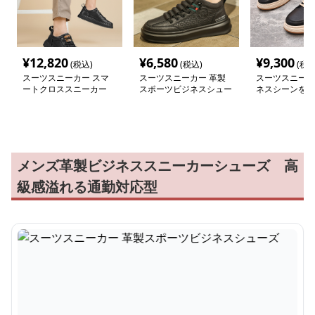
¥
12,820
¥
6,580
¥
9,300
(税込)
(税込)
(税込
スーツスニーカー スマ
スーツスニーカー 革製
スーツスニーカ
ートクロススニーカー
スポーツビジネスシュー
ネスシーンを演
ズ
適シューズ
メンズ革製ビジネススニーカーシューズ 高
級感溢れる通勤対応型