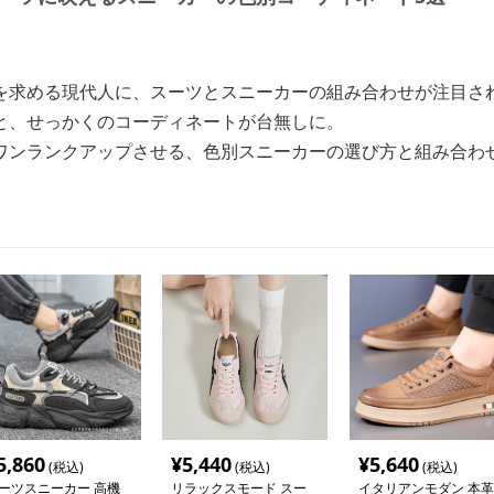
を求める現代人に、スーツとスニーカーの組み合わせが注目さ
と、せっかくのコーディネートが台無しに。
ワンランクアップさせる、色別スニーカーの選び方と組み合わ
5,860
¥
5,440
¥
5,640
(税込)
(税込)
(税込)
ーツスニーカー 高機
リラックスモード スー
イタリアンモダン 本革